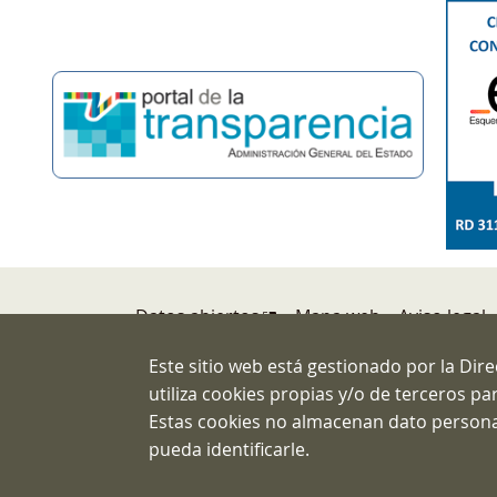
Pie de página
Datos abiertos
Mapa web
Aviso legal
Protección de datos
Esquema Nacional
Este sitio web está gestionado por la Dir
utiliza cookies propias y/o de terceros p
Direcció
Estas cookies no almacenan dato persona
C/ Atoch
pueda identificarle.
Teléfono:
Correo: 