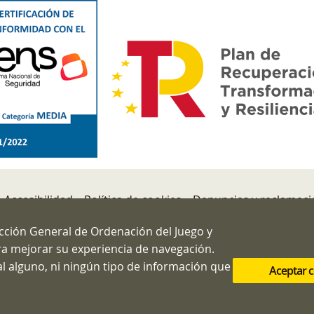
Accesibilidad
Política de cookies
Denuncias y reclamac
 de Seguridad
ección General de Ordenación del Juego y
ara mejorar su experiencia de navegación.
n General de Ordenación del Juego
l alguno, ni ningún tipo de información que
Aceptar 
a, 3 MADRID 28012
 91.571.40.80
info@ordenacionjuego.gob.es