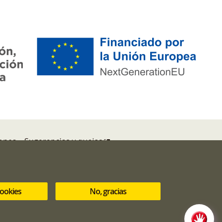
iones
Sugerencias y quejas
cookies
No, gracias