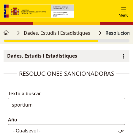
Vés al contingut
home
Fil d'ariadna
Dades, Estudis I Estadístiques
Resolucione
Dades, Estudis I Estadístiques
Menú secundario
image
RESOLUCIONES SANCIONADORAS
Texto a buscar
Año