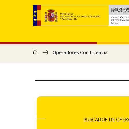
Vés al contingut
home
Fil d'ariadna
Operadores Con Licencia
BUSCADOR DE OPER