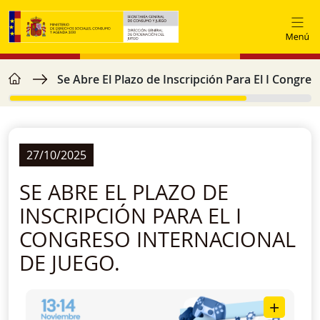
Vés al contingut
home
Fil d'ariadna
Se Abre El Plazo de Inscripción Para El I Congres
27/10/2025
SE ABRE EL PLAZO DE
INSCRIPCIÓN PARA EL I
CONGRESO INTERNACIONAL
DE JUEGO.