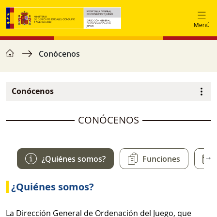
Vés al contingut
home
Fil d'ariadna
Conócenos
Conócenos
Navegación principal
image
CONÓCENOS
→
¿Quiénes somos?
Funciones
¿Quiénes somos?
La Dirección General de Ordenación del Juego, que