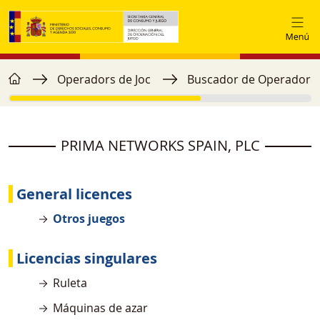
Vés al contingut
home
Fil d'ariadna
Operadors de Joc
Buscador de Operadore
PRIMA NETWORKS SPAIN, PLC
General licences
Otros juegos
Licencias singulares
Ruleta
Máquinas de azar