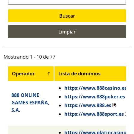
Mostrando 1 - 10 de 77
 de forma descendent
Operador
Lista de dominios
https://www.888casino.es
888 ONLINE
https://www.888poker.es
GAMES ESPAÑA,
https://www.888.es
S.A.
https://www.888sport.es
https://www.platincasino.es