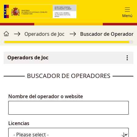
Vés al contingut
home
Fil d'ariadna
Operadors de Joc
Buscador de Operadore
Operadors de Joc
Menú secundario
image
BUSCADOR DE OPERADORES
Nombre del operador o website
Licencias