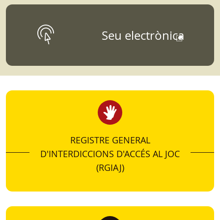
DADES, ESTUDIS I
Seu electrònica
ESTADÍSTIQUES
Para aquellos que quieran conocer más sobre
datos, estudios, informes, o estadísticas
vinculados a la Dirección General de
Ordenación del Juego.
REGISTRE GENERAL
D'INTERDICCIONS D'ACCÉS AL JOC
(RGIAJ)