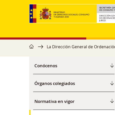
Pasar al contenido principal
home
Ruta de navegación
La Dirección General de Ordenació
Navegación principal
Conócenos
Órganos colegiados
Normativa en vigor