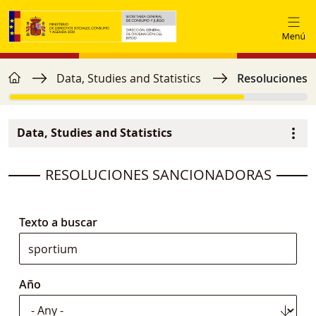
Skip to main content
home
Breadcrumb
Data, Studies and Statistics
Resoluciones 
Data, Studies and Statistics
Menú secundario
image
RESOLUCIONES SANCIONADORAS
Texto a buscar
Año