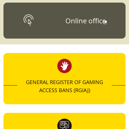
DATA, STUDIES AND
Online office
STATISTICS
Para aquellos que quieran conocer más sobre
datos, estudios, informes, o estadísticas
vinculados a la Dirección General de
Ordenación del Juego.
GENERAL REGISTER OF GAMING
ACCESS BANS (RGIAJ)