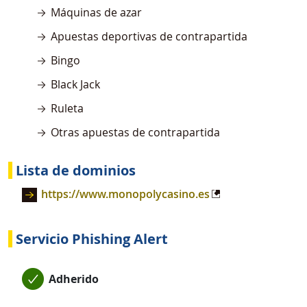
Máquinas de azar
Apuestas deportivas de contrapartida
Bingo
Black Jack
Ruleta
Otras apuestas de contrapartida
Lista de dominios
https://www.monopolycasino.es
Servicio Phishing Alert
Adherido