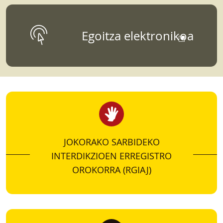
DATUAK, IKERKETAK
Egoitza elektronikoa
ETA ESTATISTIKAK
Para aquellos que quieran conocer más sobre
datos, estudios, informes, o estadísticas
vinculados a la Dirección General de
Ordenación del Juego.
JOKORAKO SARBIDEKO
INTERDIKZIOEN ERREGISTRO
OROKORRA (RGIAJ)