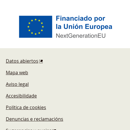
Pie de página
Datos abiertos
Mapa web
Aviso legal
Accesibilidade
Política de cookies
Denuncias e reclamacións