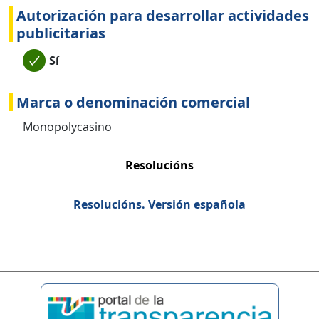
Autorización para desarrollar actividades
publicitarias
Sí
Marca o denominación comercial
Monopolycasino
Resolucións
Resolucións. Versión española