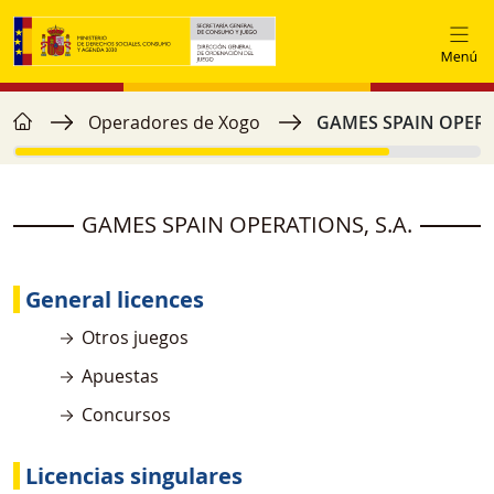
Ir o contido principal
home
Miga de pan
Operadores de Xogo
GAMES SPAIN OPERAT
GAMES SPAIN OPERATIONS, S.A.
General licences
Otros juegos
Apuestas
Concursos
Licencias singulares