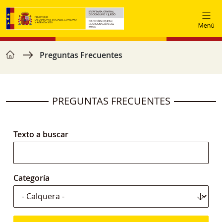
Ir o contido principal
home
Miga de pan
Preguntas Frecuentes
PREGUNTAS FRECUENTES
Texto a buscar
Categoría