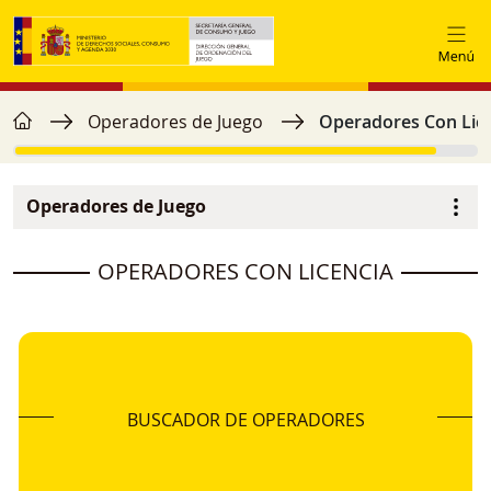
Pasar al contenido principal
home
Ruta de navegación
Operadores de Juego
Operadores Con Lic
Operadores de Juego
Menú secundario
image
OPERADORES CON LICENCIA
BUSCADOR DE OPERADORES