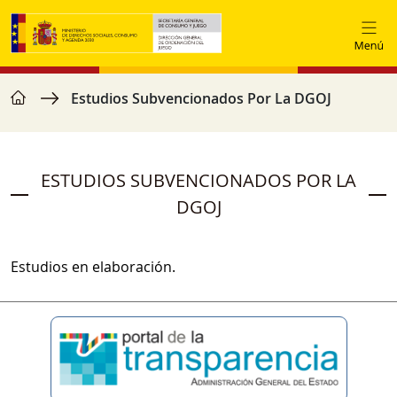
Vés al contingut
home
Fil d'ariadna
Estudios Subvencionados Por La DGOJ
ESTUDIOS SUBVENCIONADOS POR LA
DGOJ
Estudios en elaboración.