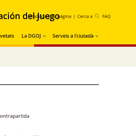
ación del Juego
Traducir esta página
Cerca a
FAQ
incipal
vetats
La DGOJ
Serveis a l'ciutadà
contrapartida