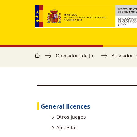
Vés al contingut
home
Fil d'ariadna
Operadors de Joc
Buscador 
General licences
Otros juegos
Apuestas