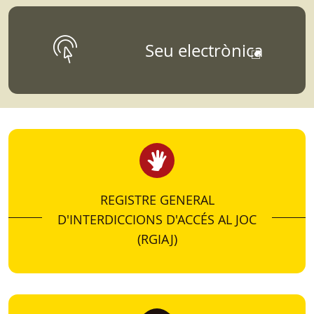
DADES, ESTUDIS I
Seu electrònica
ESTADÍSTIQUES
Para aquellos que quieran conocer más sobre
datos, estudios, informes, o estadísticas
vinculados a la Dirección General de
Ordenación del Juego.
REGISTRE GENERAL
D'INTERDICCIONS D'ACCÉS AL JOC
(RGIAJ)