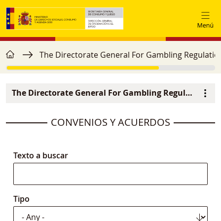
Skip to main content
home
Breadcrumb
The Directorate General For Gambling Regulatio
The Directorate General For Gambling Regulation
Navegación principal
image
CONVENIOS Y ACUERDOS
Texto a buscar
Tipo