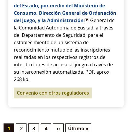
del Estado, por medio del Ministerio de
Consumo, Dirección General de Ordenación
del Juego, y la Administración
General de
la Comunidad Autónoma de Euskadi a través
del Departamento de Seguridad, para el
establecimiento de un sistema de
reconocimiento mutuo de las inscripciones
realizadas en los respectivos registros de
interdicciones de acceso al juego a través de
su interconexión automatizada. PDF, aprox
268 kb.
Convenio con otros reguladores
Current page
Page
Page
Page
Next page
Last page
1
2
3
4
››
Último »