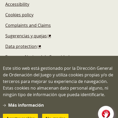
Accessibility
Cookies policy
Complaints and Claims
Sugerencias y quejas
Data protection
Esquema Nacional de Seguridad
Este sitio web está gestionado por la Dirección General
de Ordenación del Juego y utiliza cookies propias y/o de
terceros para mejorar su experiencia de navegación.
Estas cookies no almacenan dato personal alguno, ni
Dirección General de Ordenación del
ningún tipo de información que pueda identificarle.
Juego
C/ Atocha, 3 MADRID 28012
Más información
Teléfono: 91.571.40.80
Correo: info@ordenacionjuego.gob.es