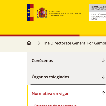
Skip to main content
home
Breadcrumb
The Directorate General For Gambl
Navegación principal
Conócenos
Órganos colegiados
Normativa en vigor
Buscador de normativa