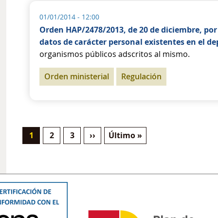
01/01/2014 - 12:00
Orden HAP/2478/2013, de 20 de diciembre, por 
datos de carácter personal existentes en el 
organismos públicos adscritos al mismo.
Orden ministerial
Regulación
Current page
Page
Page
Next page
Last page
1
2
3
››
Último »
Pagination