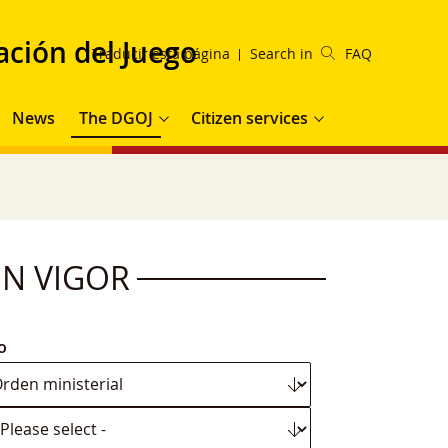
ación del Juego
Traducir esta página
Search in
FAQ
ation
News
The DGOJ
Citizen services
N VIGOR
o