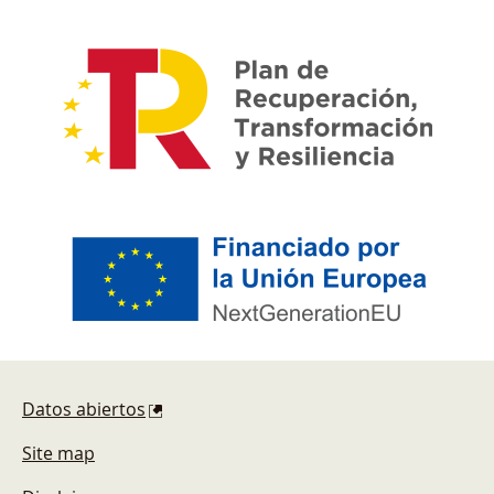
Footer
Datos abiertos
Site map