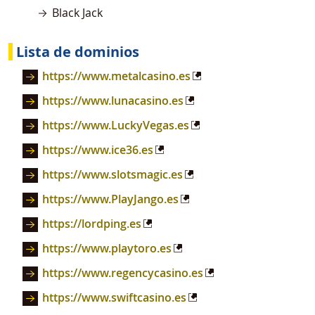
Black Jack
Lista de dominios
https://www.metalcasino.es
https://www.lunacasino.es
https://www.LuckyVegas.es
https://www.ice36.es
https://www.slotsmagic.es
https://www.PlayJango.es
https://lordping.es
https://www.playtoro.es
https://www.regencycasino.es
https://www.swiftcasino.es