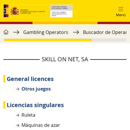
Skip to main content
home
Breadcrumb
Gambling Operators
Buscador de Operad
SKILL ON NET, SA
General licences
Otros juegos
Licencias singulares
Ruleta
Máquinas de azar