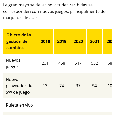
La gran mayoría de las solicitudes recibidas se
corresponden con nuevos juegos, principalmente de
máquinas de azar.
Objeto de la
gestión de
2018
2019
2020
2021
202
cambios
Nuevos
231
458
517
532
683
juegos
Nuevo
proveedor de
13
74
97
94
101
SW de juego
Ruleta en vivo