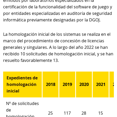
emitidos por laboratorios especializados en la
certificación de la funcionalidad del software de juego y
por entidades especializadas en auditoría de seguridad
informática previamente designadas por la DGOJ.
La homologación inicial de los sistemas se realiza en el
marco del procedimiento de concesión de licencias
generales y singulares. A lo largo del año 2022 se han
recibido 10 solicitudes de homologación inicial, y se han
resuelto favorablemente 13.
Expedientes de
homologación
2018
2019
2020
2021
2
inicial
Nº de solicitudes
de
25
117
28
15
homologación