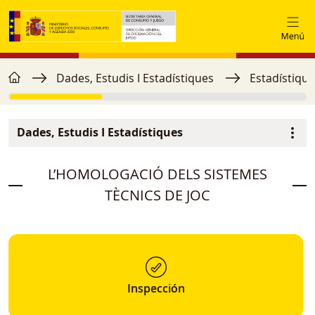
Vés al contingut
home
Fil d'ariadna
Dades, Estudis I Estadístiques
Estadístique
Dades, Estudis I Estadístiques
Menú secundario
image
L’HOMOLOGACIÓ DELS SISTEMES
TÈCNICS DE JOC
Inspección