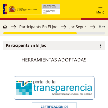
Vés al contingut
home
Fil d'ariadna
Participants En El Joc
Joc Segur
Herr
Participants En El Joc
Menú secundario
image
HERRAMIENTAS ADOPTADAS