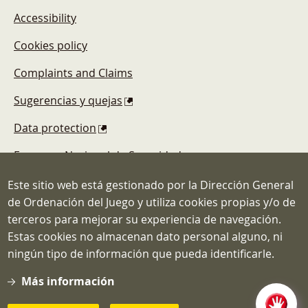
Accessibility
Cookies policy
Complaints and Claims
Sugerencias y quejas
Data protection
Esquema Nacional de Seguridad
Este sitio web está gestionado por la Dirección General
de Ordenación del Juego y utiliza cookies propias y/o de
terceros para mejorar su experiencia de navegación.
Estas cookies no almacenan dato personal alguno, ni
Dirección General de Ordenación del
ningún tipo de información que pueda identificarle.
Juego
C/ Atocha, 3 MADRID 28012
Más información
Teléfono: 91.571.40.80
Correo: info@ordenacionjuego.gob.es