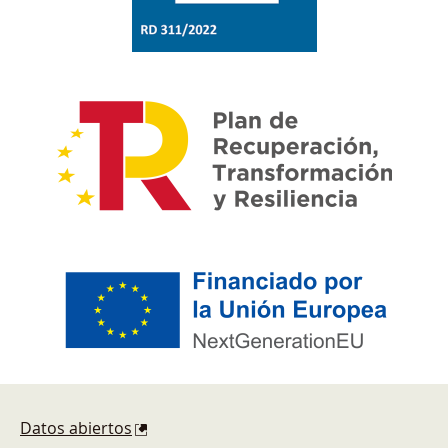
Pie de página
Datos abiertos