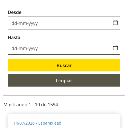
Desde
Hasta
Mostrando 1 - 10 de 1594
14/07/2026
- Espanix ead