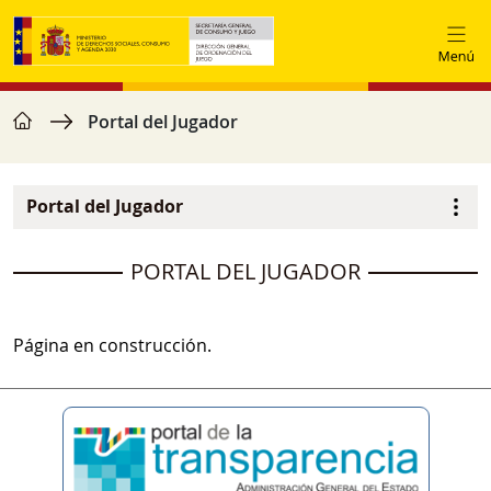
Ir o contido principal
home
Miga de pan
Portal del Jugador
Portal del Jugador
Navegación principal
image
PORTAL DEL JUGADOR
Página en construcción.