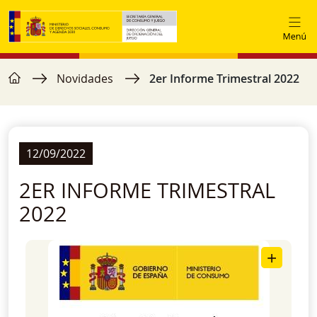
Ir o contido principal
home
Miga de pan
Novidades
2er Informe Trimestral 2022
12/09/2022
2ER INFORME TRIMESTRAL
2022