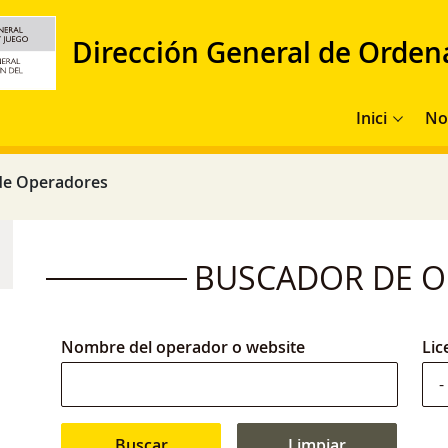
Dirección General de Orden
Navegación pr
Inici
No
de Operadores
BUSCADOR DE 
Nombre del operador o website
Lic