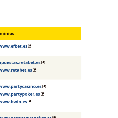
ominios
/www.efbet.es
apuestas.retabet.es
/www.retabet.es
/www.partycasino.es
/www.partypoker.es
/www.bwin.es