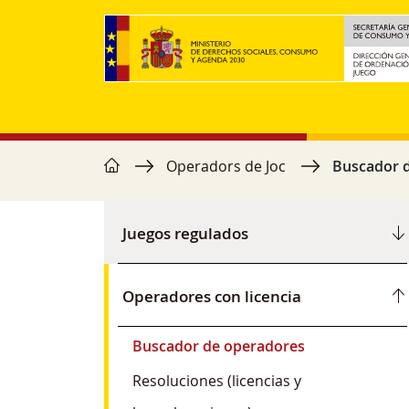
Vés al contingut
home
Fil d'ariadna
Operadors de Joc
Buscador 
Menú secundario
Juegos regulados
Operadores con licencia
Buscador de operadores
Resoluciones (licencias y