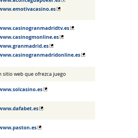
/www.aconcaguapoker.es
/www.emotivacasino.es
/www.casinogranmadridtv.es
/www.casinogmonline.es
/www.granmadrid.es
/www.casinogranmadridonline.es
 sitio web que ofrezca juego
/www.solcasino.es
/www.dafabet.es
/www.paston.es