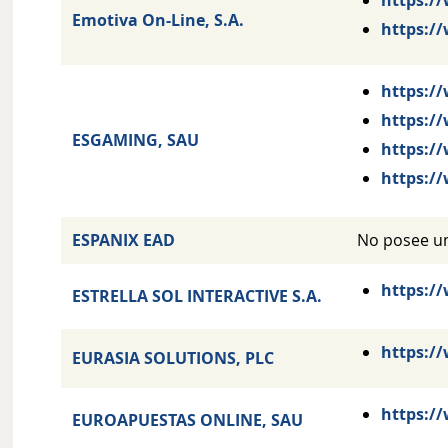
https:/
Emotiva On-Line, S.A.
https:/
https:/
https:/
ESGAMING, SAU
https:/
https:/
ESPANIX EAD
No posee un
https:/
ESTRELLA SOL INTERACTIVE S.A.
https:/
EURASIA SOLUTIONS, PLC
https:/
EUROAPUESTAS ONLINE, SAU