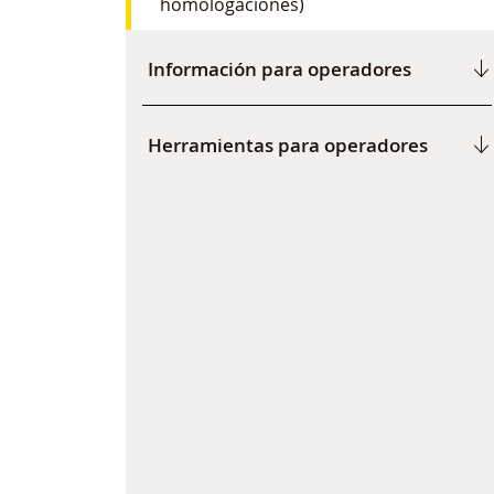
homologaciones)
Información para operadores
Herramientas para operadores