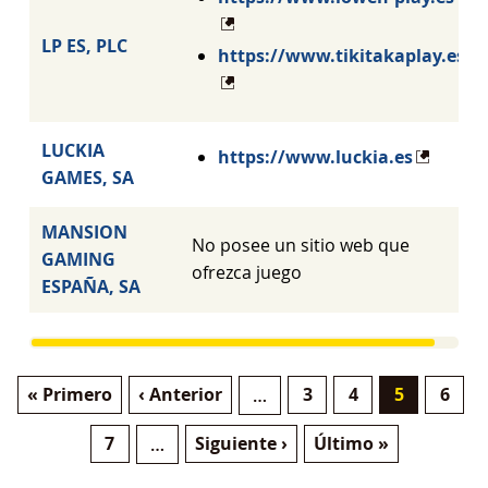
LP ES, PLC
https://www.tikitakaplay.es
LUCKIA
https://www.luckia.es
GAMES, SA
MANSION
No posee un sitio web que
GAMING
ofrezca juego
ESPAÑA, SA
Primera pàgina
Pàgina anterior
Pàgina
Pàgina
Pàgina act
Pàgi
« Primero
‹ Anterior
3
4
5
6
…
Paginació
Pàgina
Pàgina següent
Última pàgina
7
Siguiente ›
Último »
…