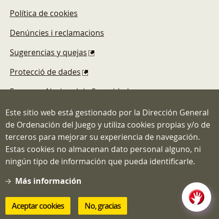
Política de cookies
Denúncies i reclamacions
Sugerencias y quejas
Protecció de dades
Esquema Nacional de Seguridad
Este sitio web está gestionado por la Dirección General
de Ordenación del Juego y utiliza cookies propias y/o de
terceros para mejorar su experiencia de navegación.
Estas cookies no almacenan dato personal alguno, ni
Dirección General de Ordenación del
ningún tipo de información que pueda identificarle.
Juego
C/ Atocha, 3 MADRID 28012
Más información
Teléfono: 91.571.40.80
Correo: info@ordenacionjuego.gob.es
Aceptar cookies
No, gracias