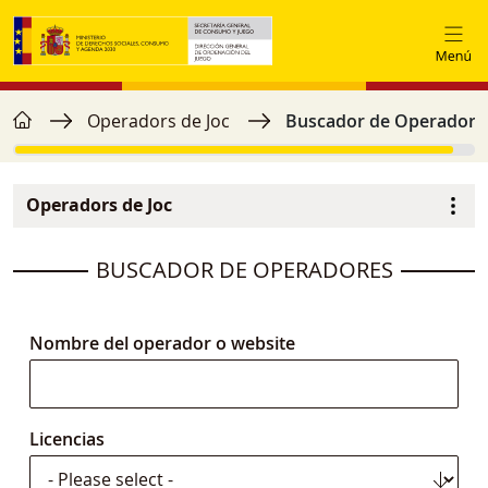
Vés al contingut
home
Fil d'ariadna
Operadors de Joc
Buscador de Operadore
Operadors de Joc
Menú secundario
image
BUSCADOR DE OPERADORES
Nombre del operador o website
Licencias