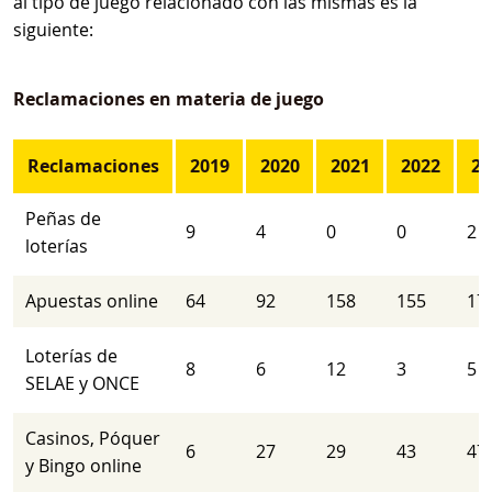
al tipo de juego relacionado con las mismas es la
siguiente:
Reclamaciones en materia de juego
Reclamaciones
2019
2020
2021
2022
20
Peñas de
9
4
0
0
2
loterías
Apuestas online
64
92
158
155
17
Loterías de
8
6
12
3
5
SELAE y ONCE
Casinos, Póquer
6
27
29
43
47
y Bingo online