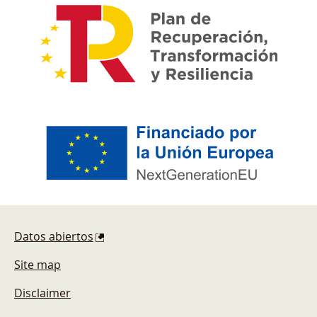
Footer
Datos abiertos
Site map
Disclaimer