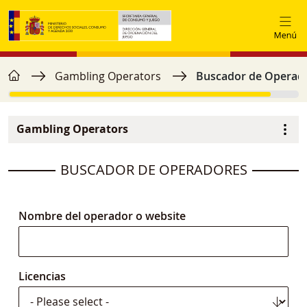
Skip to main content
home
Breadcrumb
Gambling Operators
Buscador de Operad
Gambling Operators
Menú secundario
image
BUSCADOR DE OPERADORES
Nombre del operador o website
Licencias