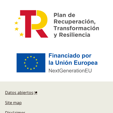
Footer
Datos abiertos
Site map
Disclaimer