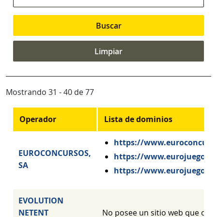
Mostrando 31 - 40 de 77
Operador
Lista de dominios
https://www.euroconcurso
EUROCONCURSOS,
https://www.eurojuegosta
SA
https://www.eurojuego.es
EVOLUTION
NETENT
No posee un sitio web que ofre