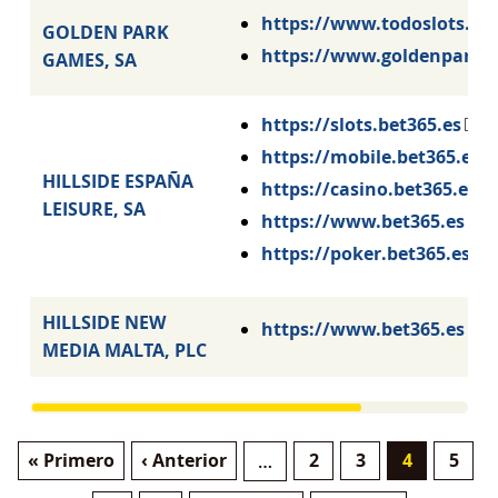
https://www.todoslots.es
GOLDEN PARK
https://www.goldenpark.e
GAMES, SA
https://slots.bet365.es
https://mobile.bet365.es
HILLSIDE ESPAÑA
https://casino.bet365.es
LEISURE, SA
https://www.bet365.es
https://poker.bet365.es
HILLSIDE NEW
https://www.bet365.es
MEDIA MALTA, PLC
First page
Previous page
Page
Page
Current pa
Page
« Primero
‹ Anterior
2
3
4
5
…