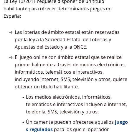
La Ley 13/2011 requiere disponer de un título
habilitante para ofrecer determinados juegos en
España:
Las loterías de ámbito estatal están reservadas
por la ley a la Sociedad Estatal de Loterías y
Apuestas del Estado y a la ONCE.
El juego online con ámbito estatal que se realice
primordialmente a través de medios electrónicos,
informáticos, telemáticos e interactivos,
incluyendo internet, SMS, televisión y otros, quiere
obtener un título habilitante.
Los medios electrónicos, informáticos,
telemáticos e interactivos incluyen a internet,
telefonía, SMS, televisión y otros.
Únicamente pueden ofrecerse aquellos
juego
s regulados
para los que el operador