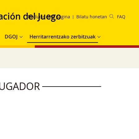
ación del Juego
Traducir esta página
Bilatu honetan
FAQ
DGOJ
Herritarrentzako zerbitzuak
JUGADOR