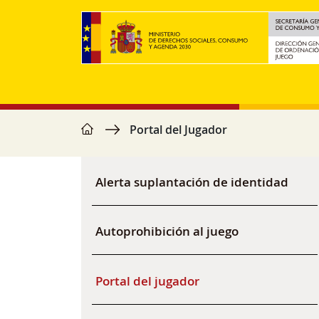
Skip to main content
home
Breadcrumb
Portal del Jugador
Navegación principal
Alerta suplantación de identidad
Autoprohibición al juego
Portal del jugador