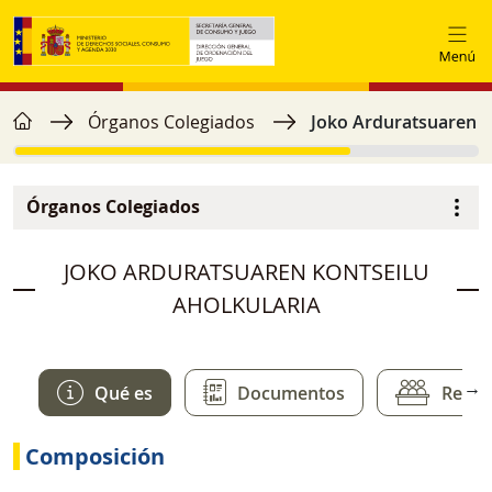
Skip to main content
home
Breadcrumb
Órganos Colegiados
Joko Arduratsuaren Ko
Órganos Colegiados
Navegación principal
image
JOKO ARDURATSUAREN KONTSEILU
AHOLKULARIA
→
Qué es
Documentos
Reuni
Composición