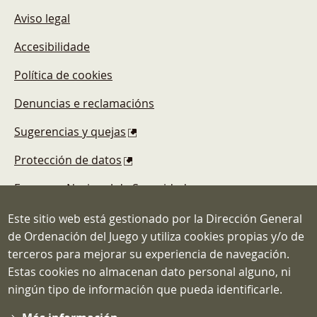
Aviso legal
Accesibilidade
Política de cookies
Denuncias e reclamacións
Sugerencias y quejas
Protección de datos
Esquema Nacional de Seguridad
Este sitio web está gestionado por la Dirección General
de Ordenación del Juego y utiliza cookies propias y/o de
terceros para mejorar su experiencia de navegación.
Estas cookies no almacenan dato personal alguno, ni
Dirección General de Ordenación del
ningún tipo de información que pueda identificarle.
Juego
C/ Atocha, 3 MADRID 28012