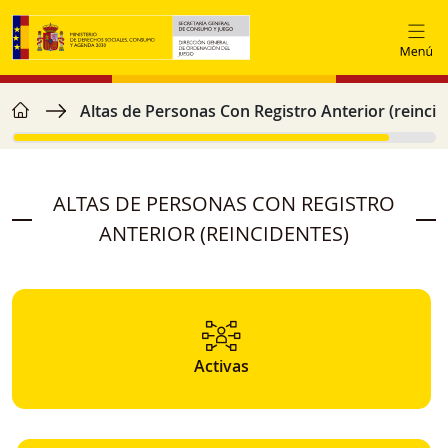
Ir o contido principal
home
Miga de pan
Altas de Personas Con Registro Anterior (reincid
ALTAS DE PERSONAS CON REGISTRO
ANTERIOR (REINCIDENTES)
Activas