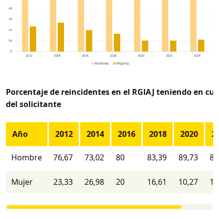
Porcentaje de reincidentes en el RGIAJ teniendo en cue
del solicitante
Año
2012
2014
2016
2018
2020
2
Hombre
76,67
73,02
80
83,39
89,73
89
Mujer
23,33
26,98
20
16,61
10,27
10