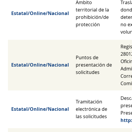
Ámbito
Trasl
territorial de la
dond
Estatal/Online/Nacional
prohibición/de
dete
protección
no ex
volun
Regis
2801
Puntos de
Ofici
Estatal/Online/Nacional
presentación de
Admi
solicitudes
Corre
Comis
Desc
Tramitación
prese
Estatal/Online/Nacional
electrónica de
Prese
las solicitudes
http