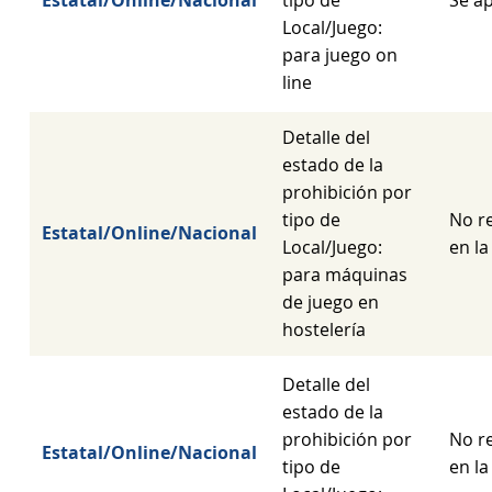
Estatal/Online/Nacional
tipo de
Se ap
Local/Juego:
para juego on
line
Detalle del
estado de la
prohibición por
tipo de
No re
Estatal/Online/Nacional
Local/Juego:
en la
para máquinas
de juego en
hostelería
Detalle del
estado de la
prohibición por
No re
Estatal/Online/Nacional
tipo de
en la