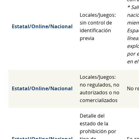
* Sa
Locales/Juegos:
nacio
sin control de
miem
Estatal/Online/Nacional
identificación
Espa
previa
línea
expl
por 
en e
Locales/Juegos:
no regulados, no
Estatal/Online/Nacional
No re
autorizados o no
comercializados
Detalle del
estado de la
prohibición por