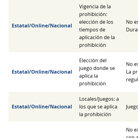
Vigencia de la
prohibición:
elección de los
No e
Estatal/Online/Nacional
tiempos de
Dura
aplicación de la
prohibición
Elección del
No e
juego donde se
Estatal/Online/Nacional
La pr
aplica la
regu
prohibición
Locales/Juegos: a
Estatal/Online/Nacional
los que se aplica
Juego
la prohibición
No e
con 