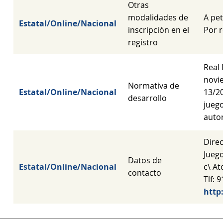
Otras
modalidades de
A pet
Estatal/Online/Nacional
inscripción en el
Por r
registro
Real
novie
Normativa de
Estatal/Online/Nacional
13/20
desarrollo
juego
autor
Dire
Jueg
Datos de
Estatal/Online/Nacional
c\ At
contacto
Tlf: 
http