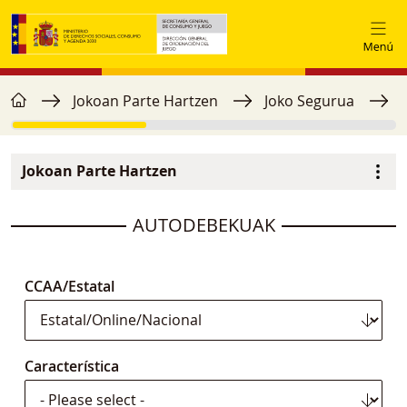
Skip to main content
home
Breadcrumb
Jokoan Parte Hartzen
Joko Segurua
Jokoan Parte Hartzen
Menú secundario
image
AUTODEBEKUAK
CCAA/Estatal
Característica