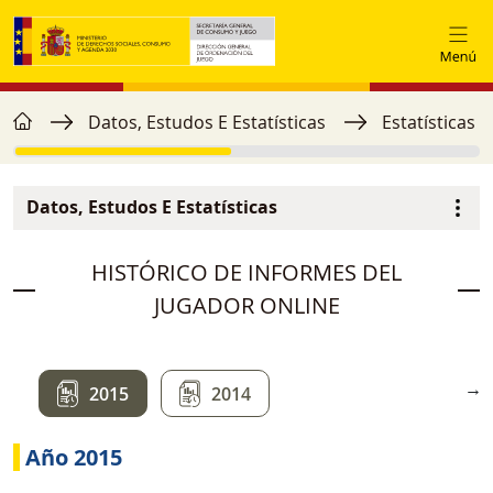
Ir o contido principal
home
Miga de pan
Datos, Estudos E Estatísticas
Estatísticas 
Datos, Estudos E Estatísticas
Menú secundario
image
HISTÓRICO DE INFORMES DEL
JUGADOR ONLINE
→
2015
2014
Año 2015