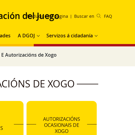
ación del Juego
Traducir esta página
Buscar en
FAQ
pal
ades
A DGOJ
Servizos á cidadanía
 E Autorizacións de Xogo
ACIÓNS DE XOGO
AUTORIZACIÓNS
OCASIONAIS DE
S
XOGO