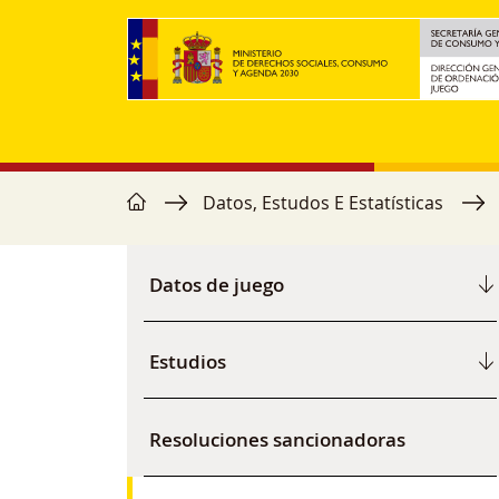
Ir o contido principal
home
Miga de pan
Datos, Estudos E Estatísticas
Menú secundario
Datos de juego
Estudios
Resoluciones sancionadoras