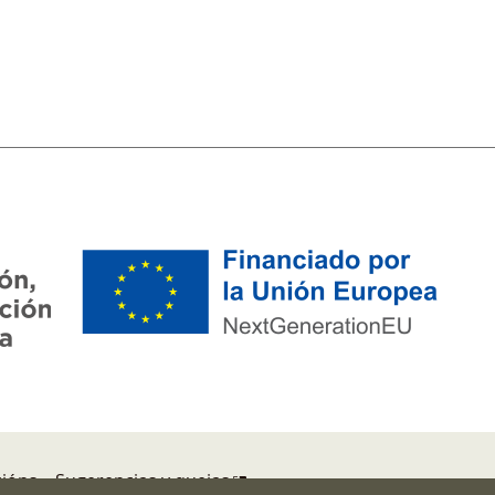
cións
Sugerencias y quejas