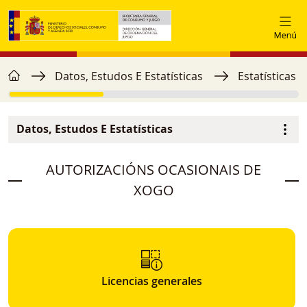
Ir o contido principal
home
Miga de pan
Datos, Estudos E Estatísticas
Estatísticas 
Datos, Estudos E Estatísticas
Menú secundario
image
AUTORIZACIÓNS OCASIONAIS DE
XOGO
Licencias generales