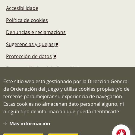
Accesibilidade
Política de cookies
Denuncias e reclamacións
Sugerencias y quejas
Protección de datos
Esquema Nacional de Seguridad
Este sitio web está gestionado por la Dirección General
de Ordenación del Juego y utiliza cookies propias y/o de
terceros para mejorar su experiencia de navegación.
Estas cookies no almacenan dato personal alguno, ni
Dirección General de Ordenación del
ningún tipo de información que pueda identificarle.
Juego
C/ Atocha, 3 MADRID 28012
Más información
Teléfono: 91.571.40.80
Correo: info@ordenacionjuego.gob.es