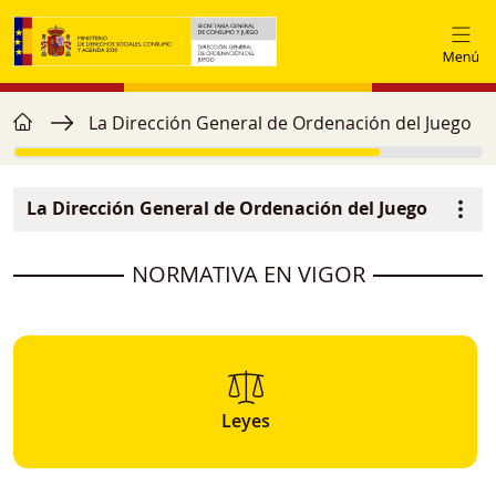
Pasar al contenido principal
home
Ruta de navegación
La Dirección General de Ordenación del Juego
La Dirección General de Ordenación del Juego
Navegación principal
image
NORMATIVA EN VIGOR
Leyes