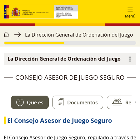
Pasar al contenido principal
home
Ruta de navegación
La Dirección General de Ordenación del Juego
La Dirección General de Ordenación del Juego
Navegación principal
image
CONSEJO ASESOR DE JUEGO SEGURO
→
Qué es
Documentos
Reuni
El Consejo Asesor de Juego Seguro
El Consejo Asesor de Juego Seguro, regulado a través de