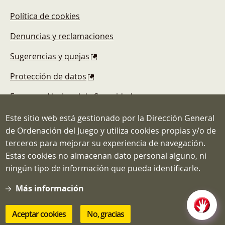
Política de cookies
Denuncias y reclamaciones
Sugerencias y quejas
Protección de datos
Esquema Nacional de Seguridad
Este sitio web está gestionado por la Dirección General
de Ordenación del Juego y utiliza cookies propias y/o de
terceros para mejorar su experiencia de navegación.
Estas cookies no almacenan dato personal alguno, ni
Dirección General de Ordenación del
ningún tipo de información que pueda identificarle.
Juego
C/ Atocha, 3 MADRID 28012
Más información
Teléfono: 91.571.40.80
Correo: info@ordenacionjuego.gob.es
Aceptar cookies
No, gracias