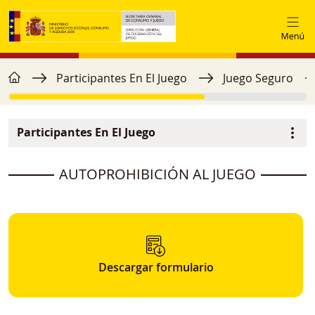
Pasar al contenido principal
home
Ruta de navegación
Participantes En El Juego
Juego Seguro
Participantes En El Juego
Menú secundario
image
AUTOPROHIBICIÓN AL JUEGO
Descargar formulario