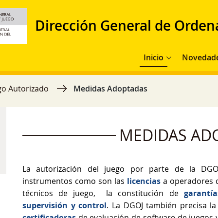
Dirección General de Orden
Navegación principal
Inicio
Novedad
go Autorizado
Medidas Adoptadas
MEDIDAS AD
La autorización del juego por parte de la DGOJ
instrumentos como son las
licencias
a operadores d
técnicos de juego, la constitución de
garantía
supervisión y control
. La DGOJ también precisa l
certificadoras
de evaluación de software de juegos 