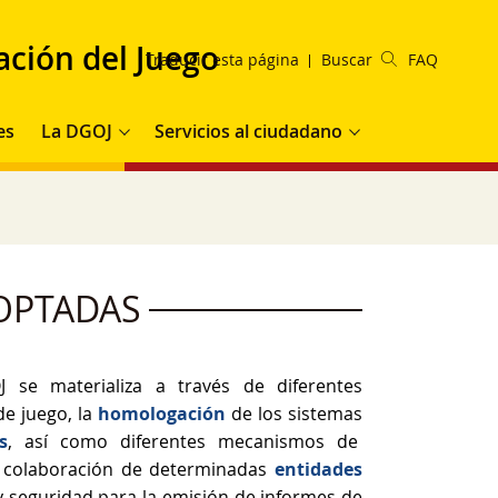
ación del Juego
Traducir esta página
Buscar
FAQ
es
La DGOJ
Servicios al ciudadano
OPTADAS
 se materializa a través de diferentes
e juego, la
homologación
de los sistemas
s
, así como diferentes mecanismos de
a colaboración de determinadas
entidades
y seguridad para la emisión de informes de