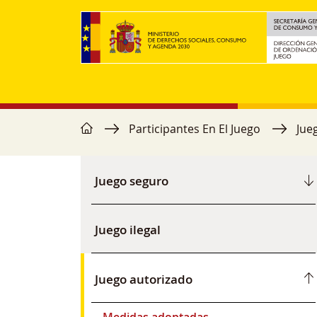
Pasar al contenido principal
home
Ruta de navegación
Participantes En El Juego
Jue
Menú secundario
Juego seguro
Juego ilegal
Juego autorizado
Medidas adoptadas