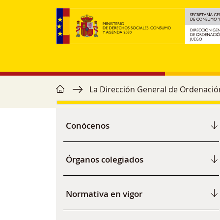
Pasar al contenido principal
home
Ruta de navegación
La Dirección General de Ordenació
Navegación principal
Conócenos
Órganos colegiados
Normativa en vigor