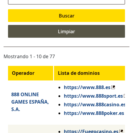
Mostrando 1 - 10 de 77
Operador
Lista de dominios
https://www.888.es
888 ONLINE
https://www.888sport.es
GAMES ESPAÑA,
https://www.888casino.es
S.A.
https://www.888poker.es
https://Fuegocasino.es