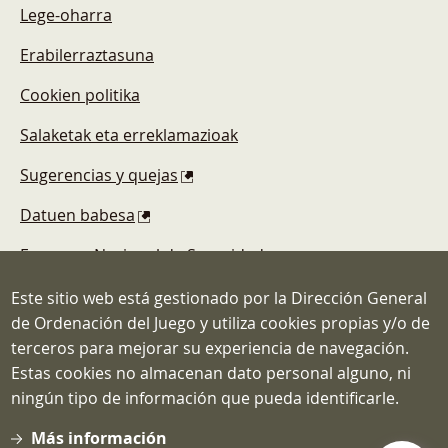
Lege-oharra
Erabilerraztasuna
Cookien politika
Salaketak eta erreklamazioak
Sugerencias y quejas
Datuen babesa
Esquema Nacional de Seguridad
Este sitio web está gestionado por la Dirección General
de Ordenación del Juego y utiliza cookies propias y/o de
terceros para mejorar su experiencia de navegación.
Estas cookies no almacenan dato personal alguno, ni
Dirección General de Ordenación del
ningún tipo de información que pueda identificarle.
Juego
C/ Atocha, 3 MADRID 28012
Más información
Teléfono: 91.571.40.80