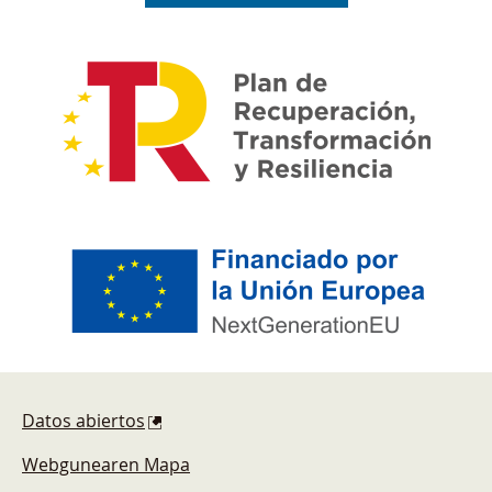
Pie de página
Datos abiertos
Webgunearen Mapa