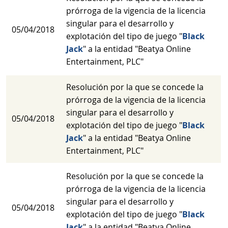
prórroga de la vigencia de la licencia
singular para el desarrollo y
05/04/2018
explotación del tipo de juego "
Black
Jack
" a la entidad "Beatya Online
Entertainment, PLC"
Resolución por la que se concede la
prórroga de la vigencia de la licencia
singular para el desarrollo y
05/04/2018
explotación del tipo de juego "
Black
Jack
" a la entidad "Beatya Online
Entertainment, PLC"
Resolución por la que se concede la
prórroga de la vigencia de la licencia
singular para el desarrollo y
05/04/2018
explotación del tipo de juego "
Black
Jack
" a la entidad "Beatya Online