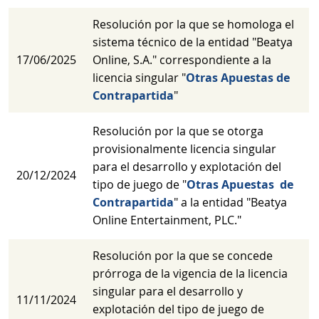
Resolución por la que se homologa el
sistema técnico de la entidad "Beatya
17/06/2025
Online, S.A." correspondiente a la
licencia singular "
Otras Apuestas de
Contrapartida
"
Resolución por la que se otorga
provisionalmente licencia singular
para el desarrollo y explotación del
20/12/2024
tipo de juego de "
Otras Apuestas de
Contrapartida
" a la entidad "Beatya
Online Entertainment, PLC."
Resolución por la que se concede
prórroga de la vigencia de la licencia
singular para el desarrollo y
11/11/2024
explotación del tipo de juego de