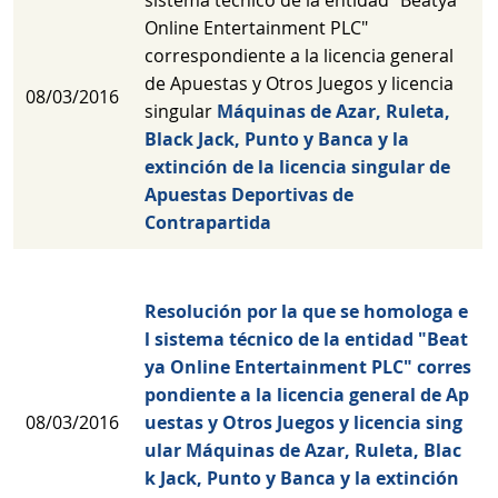
sistema técnico de la entidad "Beatya
Online Entertainment PLC"
correspondiente a la licencia general
de Apuestas y Otros Juegos y licencia
08/03/2016
singular
Máquinas de Azar, Ruleta,
Black Jack, Punto y Banca y la
extinción de la licencia singular de
Apuestas Deportivas de
Contrapartida
Resolución por la que se homologa e
l sistema técnico de la entidad "Beat
ya Online Entertainment PLC" corres
pondiente a la licencia general de Ap
08/03/2016
uestas y Otros Juegos y licencia sing
ular Máquinas de Azar, Ruleta, Blac
k Jack, Punto y Banca y la extinción