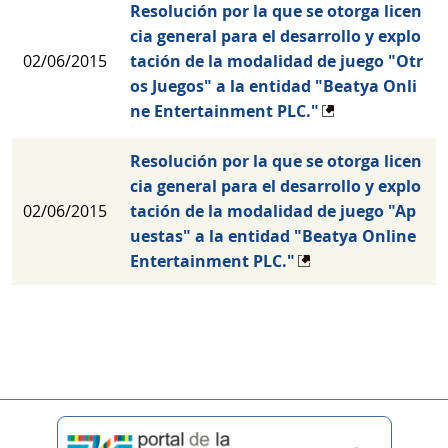
Resolución por la que se otorga licen
cia general para el desarrollo y explo
02/06/2015
tación de la modalidad de juego "Otr
os Juegos" a la entidad "Beatya Onli
ne Entertainment PLC."
Resolución por la que se otorga licen
cia general para el desarrollo y explo
02/06/2015
tación de la modalidad de juego "Ap
uestas" a la entidad "Beatya Online
Entertainment PLC."