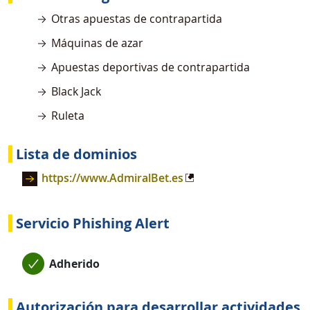
Otras apuestas de contrapartida
Máquinas de azar
Apuestas deportivas de contrapartida
Black Jack
Ruleta
Lista de dominios
https://www.AdmiralBet.es
Servicio Phishing Alert
Adherido
Autorización para desarrollar actividades