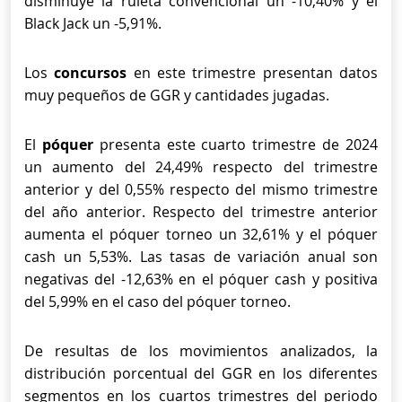
disminuye la ruleta convencional un -10,40% y el
Black Jack un -5,91%.
Los
concursos
en este trimestre presentan datos
muy pequeños de GGR y cantidades jugadas.
El
póquer
presenta este cuarto trimestre de 2024
un aumento del 24,49% respecto del trimestre
anterior y del 0,55% respecto del mismo trimestre
del año anterior. Respecto del trimestre anterior
aumenta el póquer torneo un 32,61% y el póquer
cash un 5,53%. Las tasas de variación anual son
negativas del -12,63% en el póquer cash y positiva
del 5,99% en el caso del póquer torneo.
De resultas de los movimientos analizados, la
distribución porcentual del GGR en los diferentes
segmentos en los cuartos trimestres del periodo