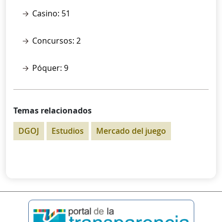
Casino: 51
Concursos: 2
Póquer: 9
Temas relacionados
DGOJ
Estudios
Mercado del juego