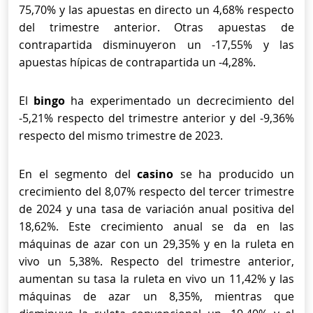
75,70% y las apuestas en directo un 4,68% respecto
del trimestre anterior. Otras apuestas de
contrapartida disminuyeron un -17,55% y las
apuestas hípicas de contrapartida un -4,28%.
El
bingo
ha experimentado un decrecimiento del
-5,21% respecto del trimestre anterior y del -9,36%
respecto del mismo trimestre de 2023.
En el segmento del
casino
se ha producido un
crecimiento del 8,07% respecto del tercer trimestre
de 2024 y una tasa de variación anual positiva del
18,62%. Este crecimiento anual se da en las
máquinas de azar con un 29,35% y en la ruleta en
vivo un 5,38%. Respecto del trimestre anterior,
aumentan su tasa la ruleta en vivo un 11,42% y las
máquinas de azar un 8,35%, mientras que