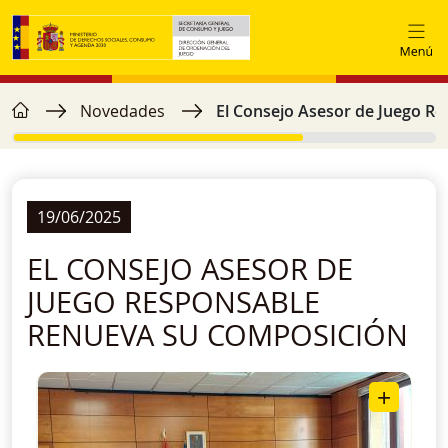
Pasar al contenido principal
home
Ruta de navegación
Novedades
El Consejo Asesor de Juego R
19/06/2025
EL CONSEJO ASESOR DE
JUEGO RESPONSABLE
RENUEVA SU COMPOSICIÓN